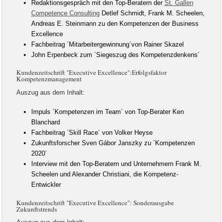
Redaktionsgespräch mit den Top-Beratern der
St. Gallen
Competence Consulting
Detlef Schmidt, Frank M. Scheelen,
Andreas E. Steinmann zu den Kompetenzen der Business
Excellence
Fachbeitrag ´Mitarbeitergewinnung´von Rainer Skazel
John Erpenbeck zum ´Siegeszug des Kompetenzdenkens´
Kundenzeitschrift "Executive Excellence":Erfolgsfaktor
Kompetenzmanagement
Auszug aus dem Inhalt:
Impuls ´Kompetenzen im Team´ von Top-Berater Ken
Blanchard
Fachbeitrag ´Skill Race´ von Volker Heyse
Zukunftsforscher Sven Gábor Janszky zu ´Kompetenzen
2020´
Interview mit den Top-Beratern und Unternehmern Frank M.
Scheelen und Alexander Christiani, die Kompetenz-
Entwickler
Kundenzeitschrift "Executive Excellence": Sonderausgabe
Zukunftstrends