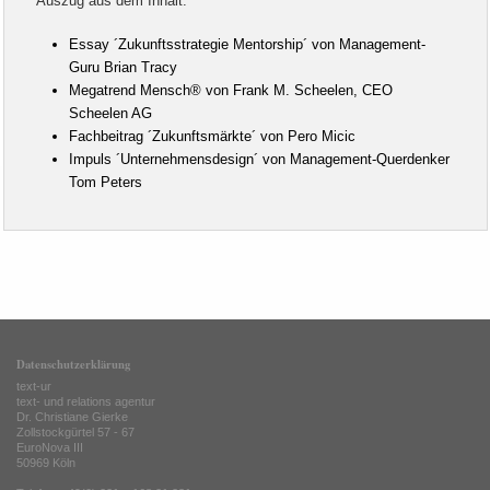
Auszug aus dem Inhalt:
Essay ´Zukunftsstrategie Mentorship´ von Management-
Guru Brian Tracy
Megatrend Mensch® von Frank M. Scheelen, CEO
Scheelen AG
Fachbeitrag ´Zukunftsmärkte´ von Pero Micic
Impuls ´Unternehmensdesign´ von Management-Querdenker
Tom Peters
Datenschutzerklärung
text-ur
text- und relations agentur
Dr. Christiane Gierke
Zollstockgürtel 57 - 67
EuroNova III
50969 Köln