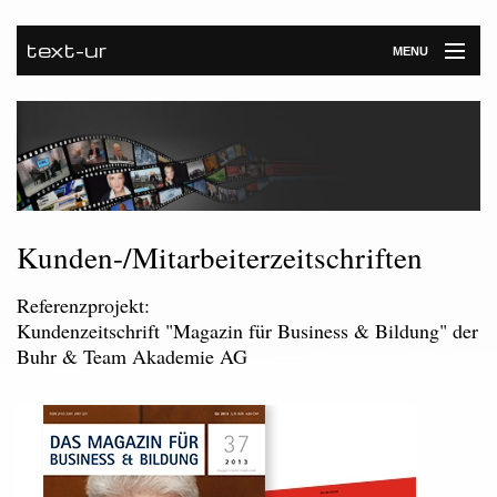
text-ur
MENU
Startseite
Leistungen
Unternehmen
Referenzen
Kunden-/Mitarbeiterzeitschriften
Kontakt
Referenzprojekt:
Kundenzeitschrift "Magazin für Business & Bildung" der
Newsroom
Buhr & Team Akademie AG