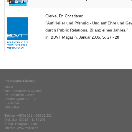
Gierke, Dr. Christiane:
"Auf Heller und Pfennig - Und auf Ehre und Ge
durch Public Relations. Bilanz eines Jahres."
in: BDVT Magazin, Januar 2005, S. 27 - 28
Datenschutzerklärung
text-ur
text- und relations agentur
Dr. Christiane Gierke
Zollstockgürtel 57 - 67
EuroNova III
50969 Köln
Telefon: +49(0) 221 – 168 21 231
Digitalfax: 03212 – 11 32 291
E-Mail: info@text-ur.de
Internet:
www.text-ur.de