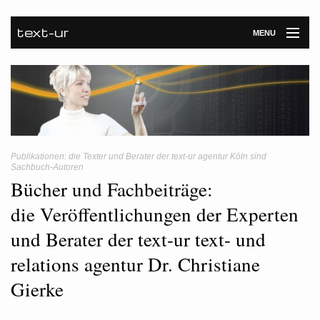
text-ur
MENU
Startseite
Leistungen
Unternehmen
Publikationen: die Texter und Berater der text-ur agentur Köln sind
Referenzen
Sachbuch-Autoren
Bücher und Fachbeiträge:
Kontakt
die Veröffentlichungen der Experten
Newsroom
und Berater der text-ur text- und
relations agentur Dr. Christiane
Gierke