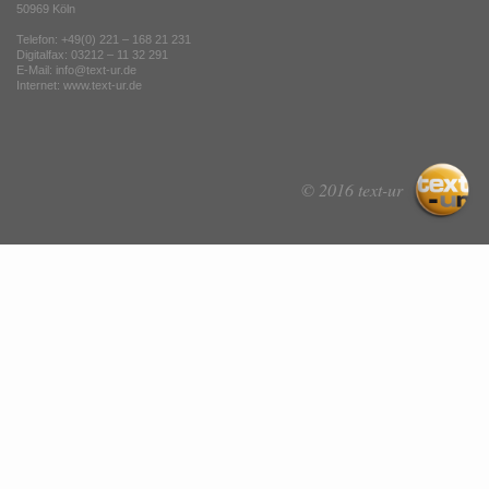
50969 Köln
Telefon: +49(0) 221 – 168 21 231
Digitalfax: 03212 – 11 32 291
E-Mail: info@text-ur.de
Internet:
www.text-ur.de
© 2016 text-ur