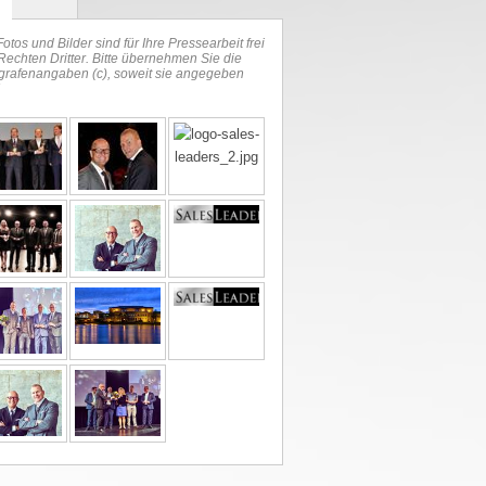
otos und Bilder sind für Ihre Pressearbeit frei
Rechten Dritter. Bitte übernehmen Sie die
grafenangaben (c), soweit sie angegeben