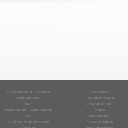
Kernkompetenzen · Leistungen
Weiterbildung
Veröffentlichungen
Finanzdienstleistung
Team
Gesundheitsmarkt
Mitgliedschaften · Zertifizierungen
Medien
Blog
Pressemappen
7 Gründe, mit uns zu arbeiten
Pressemitteilungen
Referenzen
Pressefotos/Video