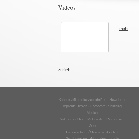
Videos
...
mehr
zurück
Kunden-/Mitarbeiterzeitschriften · Newsletter
Corporate Design · Corporate Publishing ·
Medien
Videoproduktion · Multimedia · Responsive
Web
Pressearbeit · Öffentlichkeitsarbeit
Positionierungs-/Marketingstrategie