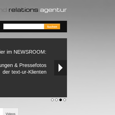
nd
relations
agentur
ier im NEWSROOM:
ungen & Pressefotos
der text-ur-Klienten
Videos