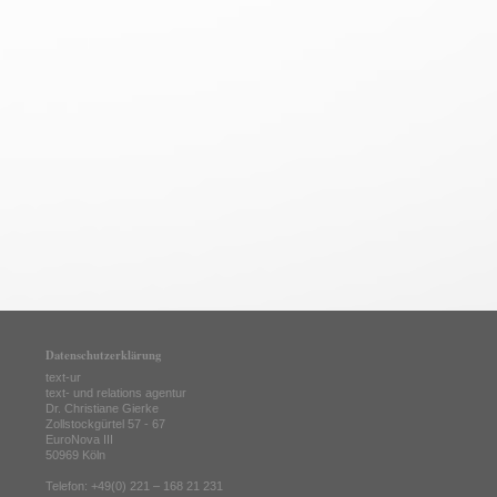
Datenschutzerklärung
text-ur
text- und relations agentur
Dr. Christiane Gierke
Zollstockgürtel 57 - 67
EuroNova III
50969 Köln
Telefon: +49(0) 221 – 168 21 231