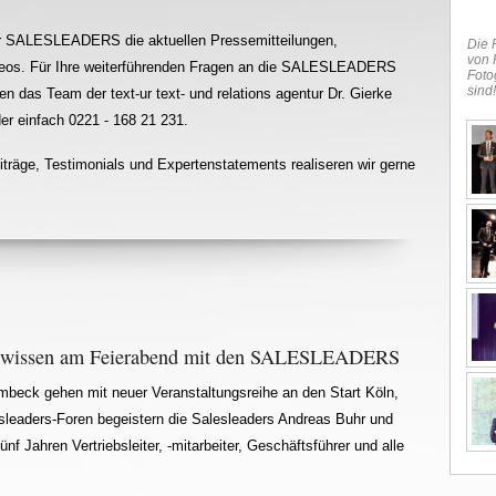
der SALESLEADERS die aktuellen Pressemitteilungen,
Die F
von 
Videos. Für Ihre weiterführenden Fragen an die SALESLEADERS
Foto
sind!
n das Team der text-ur text- und relations agentur Dr. Gierke
er einfach 0221 - 168 21 231.
träge, Testimonials und Expertenstatements realiseren wir gerne
ebswissen am Feierabend mit den SALESLEADERS
mbeck gehen mit neuer Veranstaltungsreihe an den Start Köln,
esleaders-Foren begeistern die Salesleaders Andreas Buhr und
nf Jahren Vertriebsleiter, -mitarbeiter, Geschäftsführer und alle