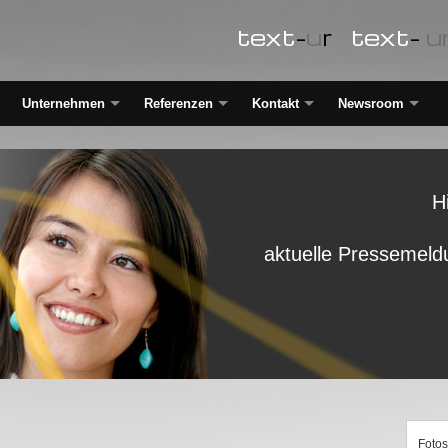
text
-
u
r
text
-
u
Unternehmen
Referenzen
Kontakt
Newsroom
H
aktuelle Pressemeld
Fotos