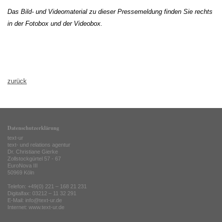
Das Bild- und Videomaterial zu dieser Pressemeldung finden Sie rechts
in der Fotobox und der Videobox.
zurück
Datenschutzerklärung
text-ur
text- und relations agentur
Dr. Christiane Gierke
Zollstockgürtel 57 - 67
EuroNova III
50969 Köln
Telefon: +49(0) 221 – 168 21 231
Digitalfax: 03212 – 11 32 291
E-Mail: info@text-ur.de
Internet:
www.text-ur.de