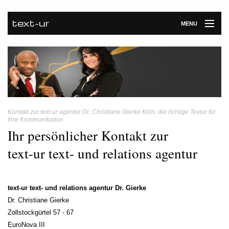
text-ur
MENU
Startseite
Leistungen
Unternehmen
Kontakt zur text-ur agentur Dr. Christiane Gierke Köln: die richtige Textur für
Referenzen
Ihre Kommunikation
Ihr persönlicher Kontakt zur
Kontakt
text-ur text- und relations agentur
Newsroom
text-ur text- und relations agentur Dr. Gierke
Dr. Christiane Gierke
Zollstockgürtel 57 - 67
EuroNova III