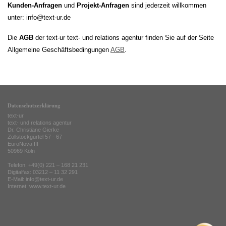
Kunden-Anfragen
und
Projekt-Anfragen
sind jederzeit willkommen
unter: info@text-ur.de
Die
AGB
der text-ur text- und relations agentur finden Sie auf der Seite
Allgemeine Geschäftsbedingungen
AGB
.
Datenschutzerklärung
text-ur
text- und relations agentur
Dr. Christiane Gierke
Zollstockgürtel 57 - 67
EuroNova III
50969 Köln
Telefon: +49(0) 221 – 168 21 231
Digitalfax: 03212 – 11 32 291
E-Mail: info@text-ur.de
Internet:
www.text-ur.de