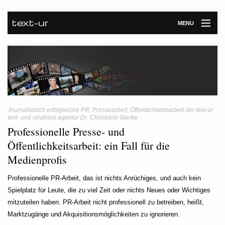
text-ur
MENU
Startseite
Leistungen
Unternehmen
Journalistisch erfolgreiche PR, Pressearbeit, Öffentlichkeitsarbeit der text-ur
Referenzen
text- und relations agentur Dr. Christiane Gierke
Professionelle Presse- und
Kontakt
Öffentlichkeitsarbeit: ein Fall für die
Newsroom
Medienprofis
Professionelle PR-Arbeit, das ist nichts Anrüchiges, und auch kein
Spielplatz für Leute, die zu viel Zeit oder nichts Neues oder Wichtiges
mitzuteilen haben. PR-Arbeit nicht professionell zu betreiben, heißt,
Marktzugänge und Akquisitionsmöglichkeiten zu ignorieren.