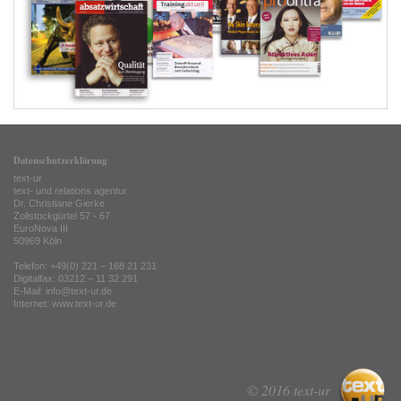
Datenschutzerklärung
text-ur
text- und relations agentur
Dr. Christiane Gierke
Zollstockgürtel 57 - 67
EuroNova III
50969 Köln
Telefon: +49(0) 221 – 168 21 231
Digitalfax: 03212 – 11 32 291
E-Mail: info@text-ur.de
Internet:
www.text-ur.de
© 2016 text-ur