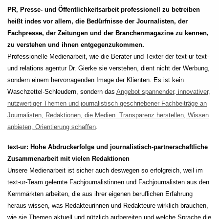
PR, Presse- und Öffentlichkeitsarbeit professionell zu betreiben
heißt indes vor allem, die Bedürfnisse der Journalisten, der
Fachpresse, der Zeitungen und der Branchenmagazine zu kennen,
zu verstehen und ihnen entgegenzukommen.
Professionelle Medienarbeit, wie die Berater und Texter der text-ur text-
und relations agentur Dr. Gierke sie verstehen, dient nicht der Werbung,
sondern einem hervorragenden Image der Klienten. Es ist kein
Waschzettel-Schleudern, sondern das
Angebot spannender, innovativer,
nutzwertiger Themen und journalistisch geschriebener Fachbeiträge an
Journalisten, Redaktionen, die Medien. Transparenz herstellen, Wissen
anbieten, Orientierung schaffen
.
text-ur: Hohe Abdruckerfolge und journalistisch-partnerschaftliche
Zusammenarbeit mit vielen Redaktionen
Unsere Medienarbeit ist sicher auch deswegen so erfolgreich, weil im
text-ur-Team gelernte Fachjournalistinnen und Fachjournalisten aus den
Kernmärkten arbeiten, die aus ihrer eigenen beruflichen Erfahrung
heraus wissen, was Redakteurinnen und Redakteure wirklich brauchen,
wie sie Themen aktuell und nützlich aufbereiten und welche Sprache die