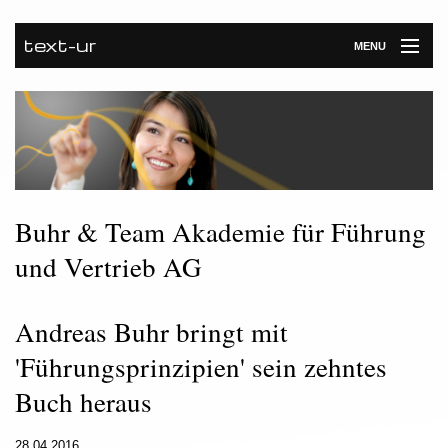
text-ur
MENU
Startseite
Leistungen
Unternehmen
Referenzen
Buhr & Team Akademie für Führung
und Vertrieb AG
Kontakt
Newsroom
Andreas Buhr bringt mit
'Führungsprinzipien' sein zehntes
Buch heraus
28.04.2016