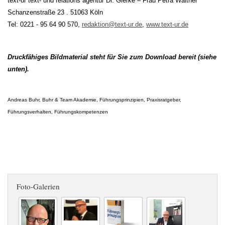
text-ur text- und relations agentur Dr. Gierke – Frau Petra Walther
Schanzenstraße 23 . 51063 Köln
Tel: 0221 - 95 64 90 570,
redaktion@text-ur.de
,
www.text-ur.de
Druckfähiges Bildmaterial steht für Sie zum Download bereit (siehe
unten).
Andreas Buhr, Buhr & Team Akademie, Führungsprinzipien, Praxisratgeber,
Führungsverhalten, Führungskompetenzen
Foto-Galerien