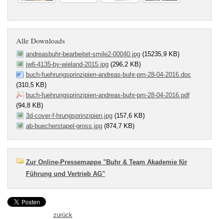
Alle Downloads
andreasbuhr-bearbeitet-smile2-00040.jpg
(15235,9 KB)
jw6-4135-by-wieland-2015.jpg
(296,2 KB)
buch-fuehrungsprinzipien-andreas-buhr-pm-28-04-2016.doc
(310,5 KB)
buch-fuehrungsprinzipien-andreas-buhr-pm-28-04-2016.pdf
(94,8 KB)
3d-cover-f-hrungsprinzipien.jpg
(157,6 KB)
ab-buecherstapel-gross.jpg
(874,7 KB)
Zur Online-Pressemappe "Buhr & Team Akademie für
Führung und Vertrieb AG"
zurück