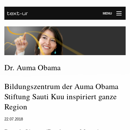
text-ur
MENU
Startseite
Leistungen
Unternehmen
Referenzen
Dr. Auma Obama
Kontakt
Bildungszentrum der Auma Obama
Newsroom
Stiftung Sauti Kuu inspiriert ganze
Region
22.07.2018