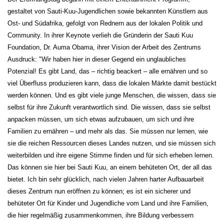
gestaltet von Sauti-Kuu-Jugendlichen sowie bekannten Künstlern aus
Ost- und Südafrika, gefolgt von Rednern aus der lokalen Politik und
Community. In ihrer Keynote verlieh die Gründerin der Sauti Kuu
Foundation, Dr. Auma Obama, ihrer Vision der Arbeit des Zentrums
Ausdruck: "Wir haben hier in dieser Gegend ein unglaubliches
Potenzial! Es gibt Land, das – richtig beackert – alle ernähren und so
viel Überfluss produzieren kann, dass die lokalen Märkte damit bestückt
werden können. Und es gibt viele junge Menschen, die wissen, dass sie
selbst für ihre Zukunft verantwortlich sind. Die wissen, dass sie selbst
anpacken müssen, um sich etwas aufzubauen, um sich und ihre
Familien zu ernähren – und mehr als das. Sie müssen nur lernen, wie
sie die reichen Ressourcen dieses Landes nutzen, und sie müssen sich
weiterbilden und ihre eigene Stimme finden und für sich erheben lernen.
Das können sie hier bei Sauti Kuu, an einem behüteten Ort, der all das
bietet. Ich bin sehr glücklich, nach vielen Jahren harter Aufbauarbeit
dieses Zentrum nun eröffnen zu können; es ist ein sicherer und
behüteter Ort für Kinder und Jugendliche vom Land und ihre Familien,
die hier regelmäßig zusammenkommen, ihre Bildung verbessern