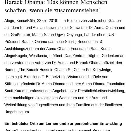
Barack Obama: 'Das können Menschen
schaffen, wenn sie zusammenstehen'
Alego, Kenia/Köln, 22.07. 2018 – Im Beisein von zahlreichen Gästen
aus dem In- und Ausland sowie seiner Schwester Dr. Auma Obama und
der Großmutter, Mama Sarah Ogwel Onyango, hat der ehem. US-
Präsident Barack Obama das neue Sport-, Ressourcen- &
Ausbildungszentrum der Auma Obama Foundation Sauti Kuu in
Alego/Kogelo, Westkenia, eröffnet. Das Zentrum trägt im Gedenken an
den verstorbenen Vater von Dr. Auma und Barack Obama offiziell den
Namen „The Barack Hussein Obama Sr. Centre For Knowledge,
Learning & Excellence“: Es setzt die Vision und die Ziele von
Stiftungsgründerin Dr. Auma Obama und ihrer Auma Obama Foundation
Sauti Kuu mit umfassenden Angeboten zur Persönlichkeitsentwicklung,
zum nachhaltigen ökologischen Wachstum und zur Aus- und
Weiterbildung von Jugendlichen und ihren Familien aus der ländlichen
Umgebung um.
Ein behüteter Ort zum Lernen und zur persönlichen Entwicklung
Der Eröffnungstag begann mit einem Entertainment-Programm,