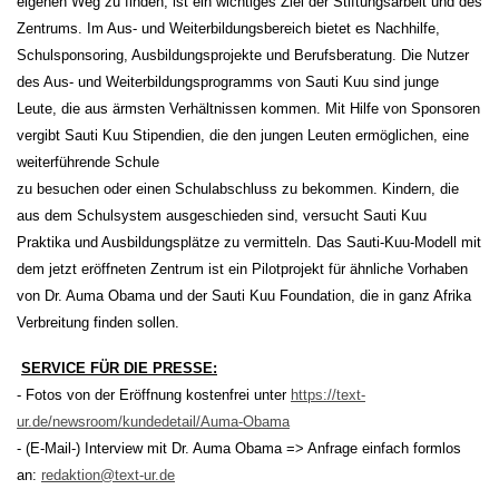
eigenen Weg zu finden, ist ein wichtiges Ziel der Stiftungsarbeit und des
Zentrums. Im Aus- und Weiterbildungsbereich bietet es Nachhilfe,
Schulsponsoring, Ausbildungsprojekte und Berufsberatung. Die Nutzer
des Aus- und Weiterbildungsprogramms von Sauti Kuu sind junge
Leute, die aus ärmsten Verhältnissen kommen. Mit Hilfe von Sponsoren
vergibt Sauti Kuu Stipendien, die den jungen Leuten ermöglichen, eine
weiterführende Schule
zu besuchen oder einen Schulabschluss zu bekommen. Kindern, die
aus dem Schulsystem ausgeschieden sind, versucht Sauti Kuu
Praktika und Ausbildungsplätze zu vermitteln. Das Sauti-Kuu-Modell mit
dem jetzt eröffneten Zentrum ist ein Pilotprojekt für ähnliche Vorhaben
von Dr. Auma Obama und der Sauti Kuu Foundation, die in ganz Afrika
Verbreitung finden sollen.
SERVICE FÜR DIE PRESSE:
- Fotos von der Eröffnung kostenfrei unter
https://text-
ur.de/newsroom/kundedetail/Auma-Obama
- (E-Mail-) Interview mit Dr. Auma Obama => Anfrage einfach formlos
an:
redaktion@text-ur.de