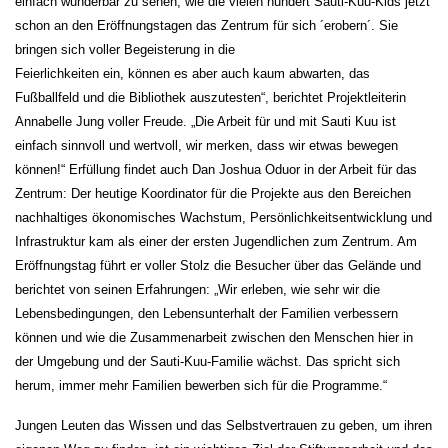
einfach wunderbar zu sehen, wie die vielen hundert Sauti-Kuu-Kids jetzt
schon an den Eröffnungstagen das Zentrum für sich ´erobern´. Sie
bringen sich voller Begeisterung in die
Feierlichkeiten ein, können es aber auch kaum abwarten, das
Fußballfeld und die Bibliothek auszutesten“, berichtet Projektleiterin
Annabelle Jung voller Freude. „Die Arbeit für und mit Sauti Kuu ist
einfach sinnvoll und wertvoll, wir merken, dass wir etwas bewegen
können!“ Erfüllung findet auch Dan Joshua Oduor in der Arbeit für das
Zentrum: Der heutige Koordinator für die Projekte aus den Bereichen
nachhaltiges ökonomisches Wachstum, Persönlichkeitsentwicklung und
Infrastruktur kam als einer der ersten Jugendlichen zum Zentrum. Am
Eröffnungstag führt er voller Stolz die Besucher über das Gelände und
berichtet von seinen Erfahrungen: „Wir erleben, wie sehr wir die
Lebensbedingungen, den Lebensunterhalt der Familien verbessern
können und wie die Zusammenarbeit zwischen den Menschen hier in
der Umgebung und der Sauti-Kuu-Familie wächst. Das spricht sich
herum, immer mehr Familien bewerben sich für die Programme.“
Jungen Leuten das Wissen und das Selbstvertrauen zu geben, um ihren