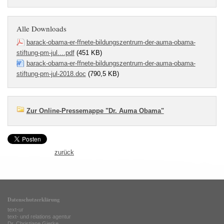
Alle Downloads
barack-obama-er-ffnete-bildungszentrum-der-auma-obama-
stiftung-pm-jul....pdf
(451 KB)
barack-obama-er-ffnete-bildungszentrum-der-auma-obama-
stiftung-pm-jul-2018.doc
(790,5 KB)
Zur Online-Pressemappe "Dr. Auma Obama"
zurück
Datenschutzerklärung
text-ur
text- und relations agentur
Dr. Christiane Gierke