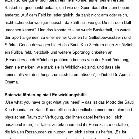
erzählte, wie gut er sich daran erinnern könne, als er seinen ersten
Basketball geschenkt bekam, und wie der Sport daraufhin sein Leben
änderte: „Auf dem Feld ist jeder gleich, da zählt nicht arm oder reich,
nicht schönoder weniger hübsch, da zählt nur, wie gut Du mit dem Ball
umgehen kannst“. Und das konnte er – so wurde Basketball, so wurde
der Sport allgemein zu einer seiner Quellen für Selbstbewusstsein und
Stärke. Genau deswegen bietet das Sauti-Kuu-Zentrum auch zusätzlich
ein Fußballfeld, Netzball- und weitere Sportmöglichkeiten an.
„Besonders auch Mädchen profitieren bei uns von der Sportförderung,
denn sie merken, wie stark sie in Wirklichkeit sind, und dass sie
keinesfalls vor den Jungs zurückstecken müssen“, erläutert Dr. Auma
Obama.
Potenzialförderung statt Entwicklungshilfe
„Use what you have to get what you need“ – das ist das Motto der Sauti
Kuu Foundation. Sauti Kuu stellt den Jugendlichen einen mentalen und
physischen Raum zur Verfügung, der ihnen dabei helfen soll, sich
auszuprobieren, ihr Talent zu erkennen und ihr Potenzial zu entfalten,
die lokalen Ressourcen zu nutzen, um sich selbst zu helfen. „Es ist