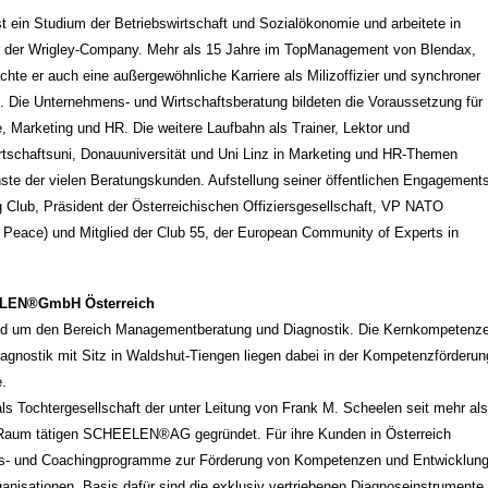
st ein Studium der Betriebswirtschaft und Sozialökonomie und arbeitete in
ger der Wrigley-Company. Mehr als 15 Jahre im TopManagement von Blendax,
chte er auch eine außergewöhnliche Karriere als Milizoffizier und synchroner
e. Die Unternehmens- und Wirtschaftsberatung bildeten die Voraussetzung für
e, Marketing und HR. Die weitere Laufbahn als Trainer, Lektor und
schaftsuni, Donauuniversität und Uni Linz in Marketing und HR-Themen
te der vielen Beratungskunden. Aufstellung seiner öffentlichen Engagements
g Club, Präsident der Österreichischen Offiziersgesellschaft, VP NATO
or Peace) und Mitglied der Club 55, der European Community of Experts in
ELEN®GmbH Österreich
 um den Bereich Managementberatung und Diagnostik. Die Kernkompetenz
agnostik mit Sitz in Waldshut-Tiengen liegen dabei in der Kompetenzförderun
.
 Tochtergesellschaft der unter Leitung von Frank M. Scheelen seit mehr als
n Raum tätigen SCHEELEN®AG gegründet. Für ihre Kunden in Österreich
inings- und Coachingprogramme zur Förderung von Kompetenzen und Entwicklun
anisationen. Basis dafür sind die exklusiv vertriebenen Diagnoseinstrumente