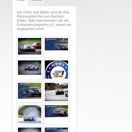
Die Fotos und Bilder sind für Ihre
Pressearbeit frei von Rechten
Dritter. Bitte übernehmen Sie die
Fotografenangaben (c), soweit sie
angegeben sind!