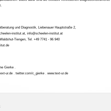
®.
eratung und Diagnostik, Liebenauer Hauptstraße 2,
eelen-institut.at, info@scheelen-institut.at
ldshut-Tiengen, Tel. +49 7741 - 96 940
itut.de
ane Gierke .
ext-ur.de . twitter.com/c_gierke . www.text-ur.de
.