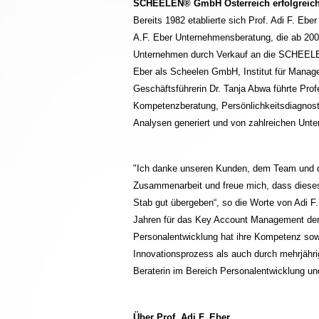
SCHEELEN® GmbH Österreich erfolgreich 
Bereits 1982 etablierte sich Prof. Adi F. Eb
A.F. Eber Unternehmensberatung, die ab 2002
Unternehmen durch Verkauf an die SCHEELEN®
Eber als Scheelen GmbH, Institut für Manag
Geschäftsführerin Dr. Tanja Abwa führte Pro
Kompetenzberatung, Persönlichkeitsdiagnos
Analysen generiert und von zahlreichen Unte
"Ich danke unseren Kunden, dem Team und de
Zusammenarbeit und freue mich, dass dieses 
Stab gut übergeben“, so die Worte von Adi F
Jahren für das Key Account Management der 
Personalentwicklung hat ihre Kompetenz sowo
Innovationsprozess als auch durch mehrjähri
Beraterin im Bereich Personalentwicklung un
Über Prof. Adi F. Eber