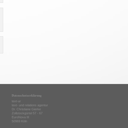
Datenschutzerklärung
text-ur
text- und relations agentur
Dr. Christiane Gierke
Zollstockgürtel 57 - 67
EuroNova III
50969 Köln