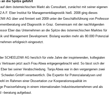
an die Spitze geführt
er auf dem österreichischen Markt als Consultant, zunächst mit seiner eigenen
 A.F. Eber Institut für Managementdiagnostik hieß. 2008 ging dieses
 AG über und firmiert seit 2009 unter der Geschäftsführung von Professor
ementberatung und Diagnostik in Graz. Gemeinsam mit der nachfolgenden
fessor Eber das Unternehmen an die Spitze des österreichischen Marktes für
tik und Management Development. Bislang wurden mehr als 80.000 Potenzial
rnehmen erfolgreich eingesetzt.
r SCHEELEN® AG herzlich für viele Jahre der inspirierenden, kollegialen
Vertrauen jetzt auch Frau Abwa entgegengebracht wird. So lässt sich der
. Eber bei seiner Verabschiedung. Tanja Abwa war in den vergangenen zwei
Scheelen GmbH verantwortlich. Die Expertin für Potenzialanalysen und
hl im Rahmen einer Dissertation zur Kooperationsqualität im
ge Praxiserfahrung in einem internationalen Industrieunternehmen und als
d –beratung aufgebaut.