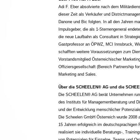
Adi F. Eber absolvierte nach dem Militärdien
dieser Zeit als Verkäufer und Districtmana
Danone und Bic folgten. In all den Jahren ma
Impulsgeber, die als 1-Sternengeneral endet
die neue Laufbahn als Consultant in Strategi
Gastprofessor an ÖPWZ, MCI Innsbruck, Wirt
schafften weitere Voraussetzungen zum Diens
Vorstandsmitglied Österreichischer Marketin
Offiziersgesellschaft (Bereich Partnership f
Marketing and Sales.
Über die SCHEELEN® AG und die SCHE
Die SCHEELEN® AG berät Unternehmen rund
des Instituts für Managementberatung und Di
und der Entwicklung menschlicher Potenziale
Die Scheelen GmbH Österreich wurde 2008 als
15 Jahren erfolgreich im deutschsprachige
realisiert sie individuelle Beratungs-, Tra
von Potenzialen für Einzelne, Teams und Org