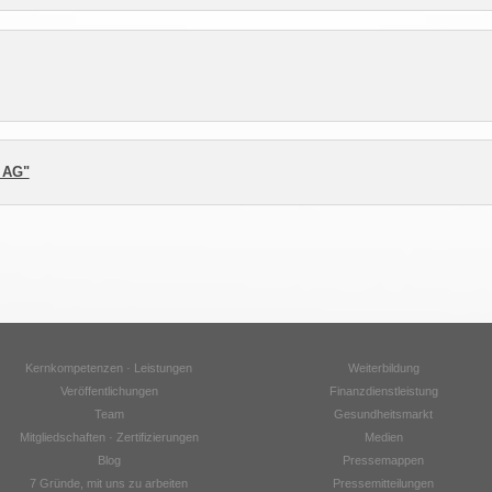
 AG"
Kernkompetenzen · Leistungen
Weiterbildung
Veröffentlichungen
Finanzdienstleistung
Team
Gesundheitsmarkt
Mitgliedschaften · Zertifizierungen
Medien
Blog
Pressemappen
7 Gründe, mit uns zu arbeiten
Pressemitteilungen