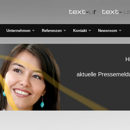
text
-
u
r
text
-
u
Unternehmen
Referenzen
Kontakt
Newsroom
H
aktuelle Pressemeld