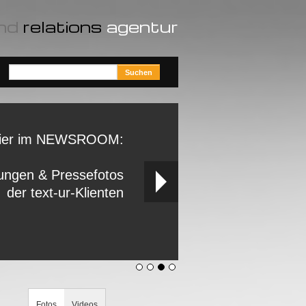
nd
relations
agentur
ier im NEWSROOM:
ungen & Pressefotos
der text-ur-Klienten
Fotos
Videos