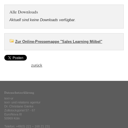
Alle Downloads
Aktuell sind keine Downloads verfügbar.
Zur Online-Pressemappe "Sales Learning Möbel"
zurück
Datenschutzerklärung
text-ur
text- und relations agentur
Dr. Christiane Gierke
Zollstockgürtel 57 - 67
EuroNova III
50969 Köln
Telefon: +49(0) 221 – 168 21 231