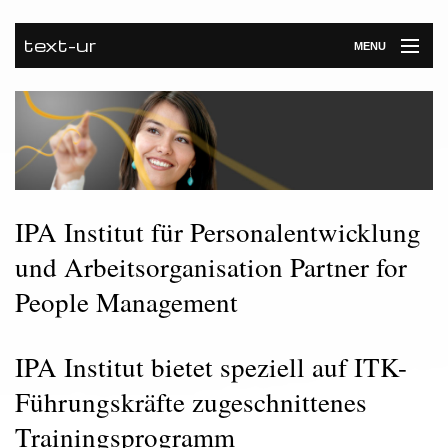
text-ur
MENU
Startseite
Leistungen
Unternehmen
Referenzen
IPA Institut für Personalentwicklung
und Arbeitsorganisation Partner for
Kontakt
People Management
Newsroom
IPA Institut bietet speziell auf ITK-
Führungskräfte zugeschnittenes
Trainingsprogramm