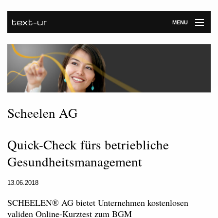
text-ur
MENU
Startseite
Leistungen
Unternehmen
Referenzen
Scheelen AG
Kontakt
Quick-Check fürs betriebliche
Newsroom
Gesundheitsmanagement
13.06.2018
SCHEELEN® AG bietet Unternehmen kostenlosen
validen Online-Kurztest zum BGM