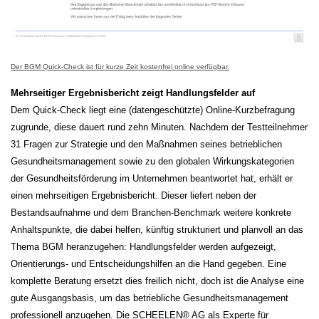
Der BGM Quick-Check ist für kurze Zeit kostenfrei online verfügbar.
Mehrseitiger Ergebnisbericht zeigt Handlungsfelder auf
Dem Quick-Check liegt eine (datengeschützte) Online-Kurzbefragung
zugrunde, diese dauert rund zehn Minuten. Nachdem der Testteilnehmer
31 Fragen zur Strategie und den Maßnahmen seines betrieblichen
Gesundheitsmanagement sowie zu den globalen Wirkungskategorien
der Gesundheitsförderung im Unternehmen beantwortet hat, erhält er
einen mehrseitigen Ergebnisbericht. Dieser liefert neben der
Bestandsaufnahme und dem Branchen-Benchmark weitere konkrete
Anhaltspunkte, die dabei helfen, künftig strukturiert und planvoll an das
Thema BGM heranzugehen: Handlungsfelder werden aufgezeigt,
Orientierungs- und Entscheidungshilfen an die Hand gegeben. Eine
komplette Beratung ersetzt dies freilich nicht, doch ist die Analyse eine
gute Ausgangsbasis, um das betriebliche Gesundheitsmanagement
professionell anzugehen. Die SCHEELEN® AG als Experte für