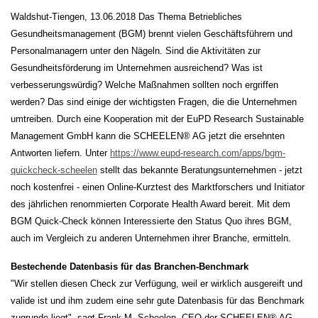
Waldshut-Tiengen, 13.06.2018 Das Thema Betriebliches
Gesundheitsmanagement (BGM) brennt vielen Geschäftsführern und
Personalmanagern unter den Nägeln. Sind die Aktivitäten zur
Gesundheitsförderung im Unternehmen ausreichend? Was ist
verbesserungswürdig? Welche Maßnahmen sollten noch ergriffen
werden? Das sind einige der wichtigsten Fragen, die die Unternehmen
umtreiben. Durch eine Kooperation mit der EuPD Research Sustainable
Management GmbH kann die SCHEELEN® AG jetzt die ersehnten
Antworten liefern. Unter
https://www.eupd-research.com/apps/bgm-
quickcheck-scheelen
stellt das bekannte Beratungsunternehmen - jetzt
noch kostenfrei - einen Online-Kurztest des Marktforschers und Initiator
des jährlichen renommierten Corporate Health Award bereit. Mit dem
BGM Quick-Check können Interessierte den Status Quo ihres BGM,
auch im Vergleich zu anderen Unternehmen ihrer Branche, ermitteln.
Bestechende Datenbasis für das Branchen-Benchmark
"Wir stellen diesen Check zur Verfügung, weil er wirklich ausgereift und
valide ist und ihm zudem eine sehr gute Datenbasis für das Benchmark
zugrunde liegt", sagt Frank M. Scheelen, CEO der SCHEELEN® AG.