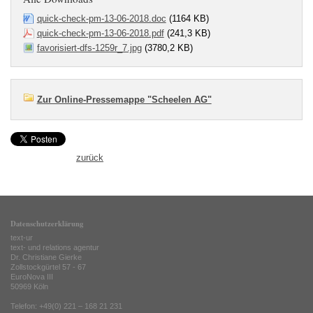
quick-check-pm-13-06-2018.doc
(1164 KB)
quick-check-pm-13-06-2018.pdf
(241,3 KB)
favorisiert-dfs-1259r_7.jpg
(3780,2 KB)
Zur Online-Pressemappe "Scheelen AG"
zurück
Datenschutzerklärung
text-ur
text- und relations agentur
Dr. Christiane Gierke
Zollstockgürtel 57 - 67
EuroNova III
50969 Köln
Telefon: +49(0) 221 – 168 21 231