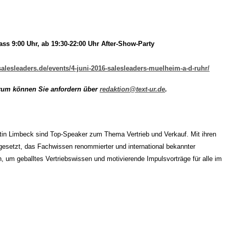
lass 9:00 Uhr, ab 19:30-22:00 Uhr After-Show-Party
salesleaders.de/events/4-juni-2016-salesleaders-muelheim-a-d-ruhr/
um können Sie anfordern über
redaktion@text-ur.de
.
 Limbeck sind Top-Speaker zum Thema Vertrieb und Verkauf. Mit ihren
gesetzt, das Fachwissen renommierter und international bekannter
n, um geballtes Vertriebswissen und motivierende Impulsvorträge für alle im