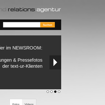
nd
relations
agentur
ier im NEWSROOM:
ungen & Pressefotos
der text-ur-Klienten
Fotos
Videos