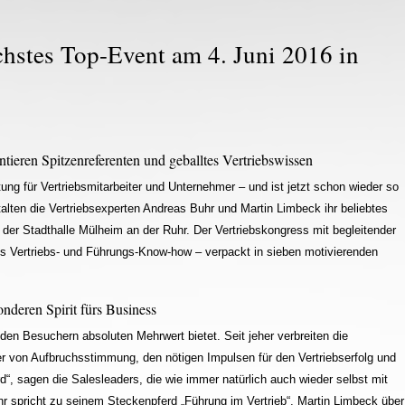
es Top-Event am 4. Juni 2016 in
ieren Spitzenreferenten und geballtes Vertriebswissen
tung für Vertriebsmitarbeiter und Unternehmer – und ist jetzt schon wieder so
alten die Vertriebsexperten Andreas Buhr und Martin Limbeck ihr beliebtes
 Stadthalle Mülheim an der Ruhr. Der Vertriebskongress mit begleitender
es Vertriebs- und Führungs-Know-how – verpackt in sieben motivierenden
eren Spirit fürs Business
en Besuchern absoluten Mehrwert bietet. Seit jeher verbreiten die
er von Aufbruchsstimmung, den nötigen Impulsen für den Vertriebserfolg und
“, sagen die Salesleaders, die wie immer natürlich auch wieder selbst mit
r spricht zu seinem Steckenpferd „Führung im Vertrieb“, Martin Limbeck über