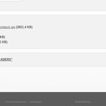
limbeck.jpg
(2821,4 KB)
 KB)
5 KB)
LEADERS"
Kernkompetenzen · Leistungen
Weiterbildung