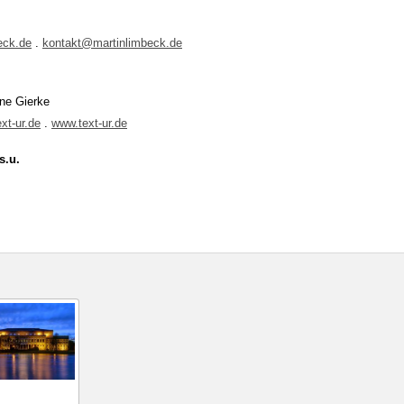
eck.de
.
kontakt@martinlimbeck.de
ane Gierke
xt-ur.de
.
www.text-ur.de
s.u.