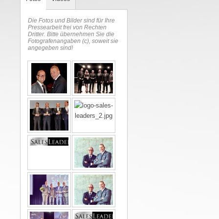
Die Fotos und Bilder sind für Ihre
Pressearbeit frei von Rechten
Dritter. Bitte übernehmen Sie die
Fotografenangaben (c), soweit sie
angegeben sind!