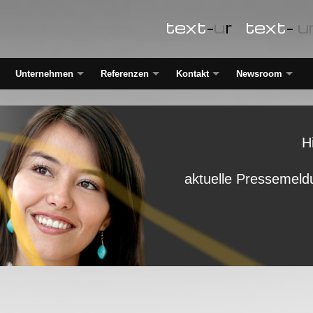
text
-
u
r
text
-
u
Unternehmen
Referenzen
Kontakt
Newsroom
H
aktuelle Pressemeld