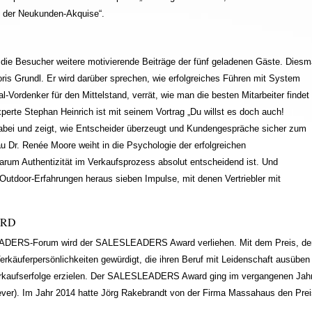
t der Neukunden-Akquise“.
die Besucher weitere motivierende Beiträge der fünf geladenen Gäste. Diesm
oris Grundl. Er wird darüber sprechen, wie erfolgreiches Führen mit System
al-Vordenker für den Mittelstand, verrät, wie man die besten Mitarbeiter findet
erte Stephan Heinrich ist mit seinem Vortrag „Du willst es doch auch!
abei und zeigt, wie Entscheider überzeugt und Kundengespräche sicher zum
u Dr. Renée Moore weiht in die Psychologie der erfolgreichen
warum Authentizität im Verkaufsprozess absolut entscheidend ist. Und
 Outdoor-Erfahrungen heraus sieben Impulse, mit denen Vertriebler mit
ARD
EADERS-Forum wird der SALESLEADERS Award verliehen. Mit dem Preis, de
Verkäuferpersönlichkeiten gewürdigt, die ihren Beruf mit Leidenschaft ausüben
erkaufserfolge erzielen. Der SALESLEADERS Award ging im vergangenen Jah
ever). Im Jahr 2014 hatte Jörg Rakebrandt von der Firma Massahaus den Prei