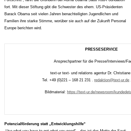
fort. Mit dieser Stiftung gibt die Schwester des ehem. US-Präsidenten
Barack Obama seit vielen Jahren benachteiligten Jugendlichen und
Familien ihre starke Stimme, worüber sie auch auf der Zukunft Personal
Europe berichten wird.
PRESSESERVICE
Ansprechpartner für die Presse/Interviews/Fa
text-ur text- und relations agentur Dr. Christian
Tel. +49 (0)221 – 168 21 231 .
redaktion@text-ur.de
Bildmaterial:
https://text-ur.de/newsroom/kundede
Potenzialförderung statt „Entwicklungshilfe“
„Use what you have to get what you need“ – das ist das Motto der Sauti