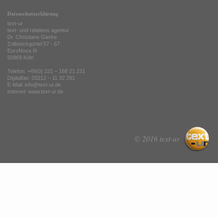
Datenschutzerklärung
text-ur
text- und relations agentur
Dr. Christiane Gierke
Zollstockgürtel 57 - 67
EuroNova III
50969 Köln
Telefon: +49(0) 221 – 168 21 231
Digitalfax: 03212 – 11 32 291
E-Mail: info@text-ur.de
Internet:
www.text-ur.de
© 2016 text-ur