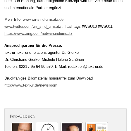
bereits in Planung, das erfolgreiche Konzept wird um viele neue Ideen
und internationale Partner ergänzt.
Mehr Info:
www.wir-sind-umsatz.de
www.twitter.com/wir_sind_umsatz
, Hashtags #WSU10 #WSU11
https://www.xing.com/net/wirsindumsatz
Ansprechpartner für die Presse:
text-ur text- und relations agentur Dr. Gierke
Dr. Christiane Gierke, Michele Helene Schönen
Telefon: 0221 / 95 64 90 570, E-Mail: redaktion@text-ur.de
Druckfähiges Bildmaterial honorarfrei zum Download
http://www.text-ur.de/newsroom
Foto-Galerien