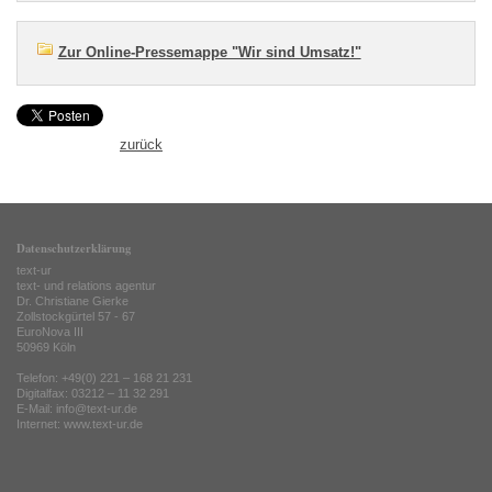
Zur Online-Pressemappe "Wir sind Umsatz!"
zurück
Datenschutzerklärung
text-ur
text- und relations agentur
Dr. Christiane Gierke
Zollstockgürtel 57 - 67
EuroNova III
50969 Köln
Telefon: +49(0) 221 – 168 21 231
Digitalfax: 03212 – 11 32 291
E-Mail: info@text-ur.de
Internet:
www.text-ur.de