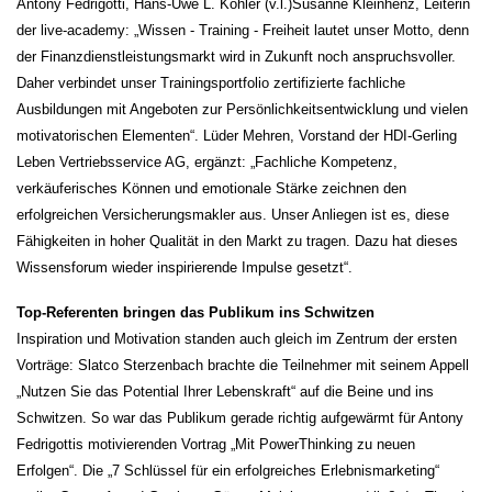
Antony Fedrigotti, Hans-Uwe L. Köhler (v.l.)Susanne Kleinhenz, Leiterin
der live-academy: „Wissen - Training - Freiheit lautet unser Motto, denn
der Finanzdienstleistungsmarkt wird in Zukunft noch anspruchsvoller.
Daher verbindet unser Trainingsportfolio zertifizierte fachliche
Ausbildungen mit Angeboten zur Persönlichkeitsentwicklung und vielen
motivatorischen Elementen“. Lüder Mehren, Vorstand der HDI-Gerling
Leben Vertriebsservice AG, ergänzt: „Fachliche Kompetenz,
verkäuferisches Können und emotionale Stärke zeichnen den
erfolgreichen Versicherungsmakler aus. Unser Anliegen ist es, diese
Fähigkeiten in hoher Qualität in den Markt zu tragen. Dazu hat dieses
Wissensforum wieder inspirierende Impulse gesetzt“.
Top-Referenten bringen das Publikum ins Schwitzen
Inspiration und Motivation standen auch gleich im Zentrum der ersten
Vorträge: Slatco Sterzenbach brachte die Teilnehmer mit seinem Appell
„Nutzen Sie das Potential Ihrer Lebenskraft“ auf die Beine und ins
Schwitzen. So war das Publikum gerade richtig aufgewärmt für Antony
Fedrigottis motivierenden Vortrag „Mit PowerThinking zu neuen
Erfolgen“. Die „7 Schlüssel für ein erfolgreiches Erlebnismarketing“