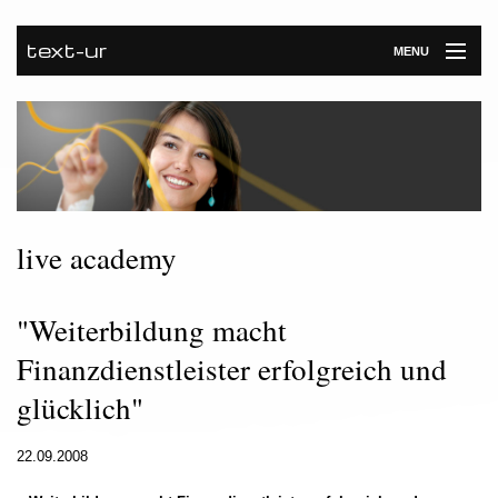
text-ur
MENU
Startseite
Leistungen
Unternehmen
Referenzen
live academy
Kontakt
"Weiterbildung macht
Newsroom
Finanzdienstleister erfolgreich und
glücklich"
22.09.2008