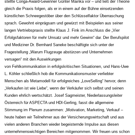
stellte Conga-Award-Gewinner Günter Mainka vor – und ließ der Theorie
gleich die Praxis folgen, als er in einem auf der Bühne einsetzenden
künstlichen Schneegestöber über den Schlüsselfaktor Überraschung
sprach. Gewohnt einprägsam und gewürzt mit Beispielen aus seiner
langen Vertriebspraxis stellte Klaus J. Fink im Anschluss die „Vier
Erfolgsfaktoren für mehr Umsatz und mehr Gewinn“ dar. Der Berufspilot
und Mediziner Dr. Bernhard Saneke beschäftigte sich unter der
Fragestellung „Warum Flugzeuge abstürzen und Unternehmen
versagen“ mit den Auswirkungen
von Fehlkommunikation in erfolgskritischen Situationen, und Hans-Uwe
L. Köhler schließlich hob die Kommunikationsmuster verliebter
Menschen als Metamodell für erfolgreiches „LoveSelling“ hervor, denn
„Verkaufen ist wie Liebe“, wenn der Verkäufer sich selbst und seinen
Kunden ehrlich wertschätzt. Josef Sagmeister, Niederlassungsleiter
Österreich für ASPECTA und HDI-Gerling, fasst die allgemeine
Stimmung im Plenum zusammen: „Motivation, Marketing, Verkauf –
heute haben wir Teilnehmer aus der Versicherungswirtschaft und aus
vielen anderen Branchen wieder begeisternde Impulse aus diesen
unternehmenswichtigen Bereichen mitgenommen. Wir freuen uns schon