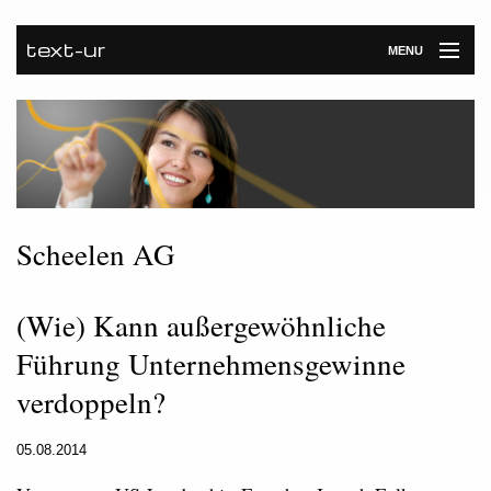
text-ur
MENU
Startseite
Leistungen
Unternehmen
Referenzen
Scheelen AG
Kontakt
(Wie) Kann außergewöhnliche
Newsroom
Führung Unternehmensgewinne
verdoppeln?
05.08.2014