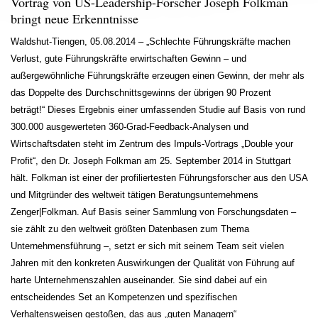
Vortrag von US-Leadership-Forscher Joseph Folkman
bringt neue Erkenntnisse
Waldshut-Tiengen, 05.08.2014 – „Schlechte Führungskräfte machen
Verlust, gute Führungskräfte erwirtschaften Gewinn – und
außergewöhnliche Führungskräfte erzeugen einen Gewinn, der mehr als
das Doppelte des Durchschnittsgewinns der übrigen 90 Prozent
beträgt!“ Dieses Ergebnis einer umfassenden Studie auf Basis von rund
300.000 ausgewerteten 360-Grad-Feedback-Analysen und
Wirtschaftsdaten steht im Zentrum des Impuls-Vortrags „Double your
Profit“, den Dr. Joseph Folkman am 25. September 2014 in Stuttgart
hält. Folkman ist einer der profiliertesten Führungsforscher aus den USA
und Mitgründer des weltweit tätigen Beratungsunternehmens
Zenger|Folkman. Auf Basis seiner Sammlung von Forschungsdaten –
sie zählt zu den weltweit größten Datenbasen zum Thema
Unternehmensführung –, setzt er sich mit seinem Team seit vielen
Jahren mit den konkreten Auswirkungen der Qualität von Führung auf
harte Unternehmenszahlen auseinander. Sie sind dabei auf ein
entscheidendes Set an Kompetenzen und spezifischen
Verhaltensweisen gestoßen, das aus „guten Managern“