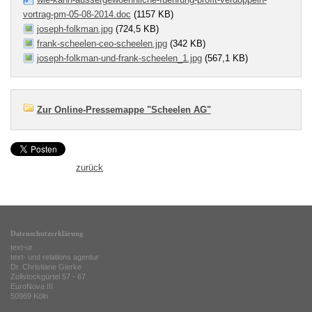
vortrag-pm-05-08-2014.doc
(1157 KB)
joseph-folkman.jpg
(724,5 KB)
frank-scheelen-ceo-scheelen.jpg
(342 KB)
joseph-folkman-und-frank-scheelen_1.jpg
(567,1 KB)
Zur Online-Pressemappe "Scheelen AG"
zurück
Datenschutzerklärung
text-ur
text- und relations agentur
Dr. Christiane Gierke
Zollstockgürtel 57 - 67
EuroNova III
50969 Köln