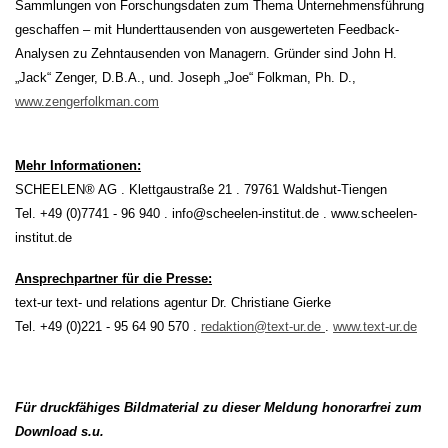
Sammlungen von Forschungsdaten zum Thema Unternehmensführung
geschaffen – mit Hunderttausenden von ausgewerteten Feedback-
Analysen zu Zehntausenden von Managern. Gründer sind John H.
„Jack“ Zenger, D.B.A., und. Joseph „Joe“ Folkman, Ph. D.,
www.zengerfolkman.com
Mehr Informationen:
SCHEELEN® AG . Klettgaustraße 21 . 79761 Waldshut-Tiengen
Tel. +49 (0)7741 - 96 940 . info@scheelen-institut.de . www.scheelen-
institut.de
Ansprechpartner für die Presse:
text-ur text- und relations agentur Dr. Christiane Gierke
Tel. +49 (0)221 - 95 64 90 570 .
redaktion@text-ur.de
.
www.text-ur.de
Für druckfähiges Bildmaterial zu dieser Meldung honorarfrei zum
Download s.u.