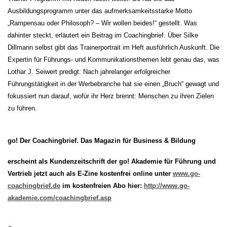
Ausbildungsprogramm unter das aufmerksamkeitsstarke Motto
„Rampensau oder Philosoph? – Wir wollen beides!“ gestellt. Was
dahinter steckt, erläutert ein Beitrag im Coachingbrief. Über Silke
Dillmann selbst gibt das Trainerportrait im Heft ausführlich Auskunft. Die
Expertin für Führungs- und Kommunikationsthemen lebt genau das, was
Lothar J. Seiwert predigt: Nach jahrelanger erfolgreicher
Führungstätigkeit in der Werbebranche hat sie einen „Bruch“ gewagt und
fokussiert nun darauf, wofür ihr Herz brennt: Menschen zu ihren Zielen
zu führen.
go! Der Coachingbrief. Das Magazin für Business & Bildung
erscheint als Kundenzeitschrift der go! Akademie für Führung und
Vertrieb jetzt auch als E-Zine kostenfrei online unter
www.go-
coachingbrief.de
im kostenfreien Abo hier:
http://www.go-
akademie.com/coachingbrief.asp