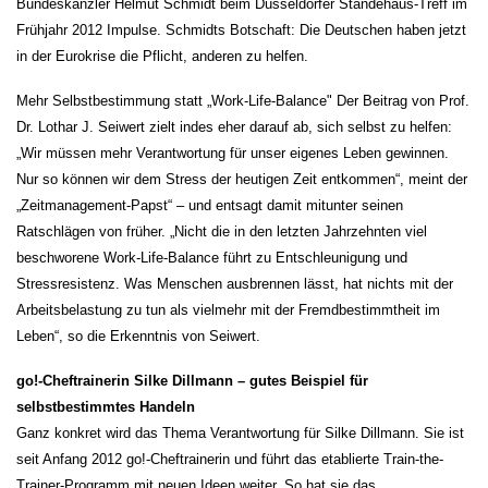
Bundeskanzler Helmut Schmidt beim Düsseldorfer Ständehaus-Treff im
Frühjahr 2012 Impulse. Schmidts Botschaft: Die Deutschen haben jetzt
in der Eurokrise die Pflicht, anderen zu helfen.
Mehr Selbstbestimmung statt „Work-Life-Balance" Der Beitrag von Prof.
Dr. Lothar J. Seiwert zielt indes eher darauf ab, sich selbst zu helfen:
„Wir müssen mehr Verantwortung für unser eigenes Leben gewinnen.
Nur so können wir dem Stress der heutigen Zeit entkommen“, meint der
„Zeitmanagement-Papst“ – und entsagt damit mitunter seinen
Ratschlägen von früher. „Nicht die in den letzten Jahrzehnten viel
beschworene Work-Life-Balance führt zu Entschleunigung und
Stressresistenz. Was Menschen ausbrennen lässt, hat nichts mit der
Arbeitsbelastung zu tun als vielmehr mit der Fremdbestimmtheit im
Leben“, so die Erkenntnis von Seiwert.
go!-Cheftrainerin Silke Dillmann – gutes Beispiel für
selbstbestimmtes Handeln
Ganz konkret wird das Thema Verantwortung für Silke Dillmann. Sie ist
seit Anfang 2012 go!-Cheftrainerin und führt das etablierte Train-the-
Trainer-Programm mit neuen Ideen weiter. So hat sie das