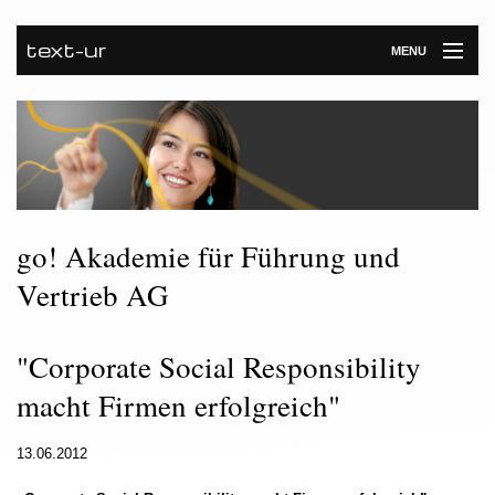
text-ur
MENU
Startseite
Leistungen
Unternehmen
Referenzen
go! Akademie für Führung und
Vertrieb AG
Kontakt
Newsroom
"Corporate Social Responsibility
macht Firmen erfolgreich"
13.06.2012