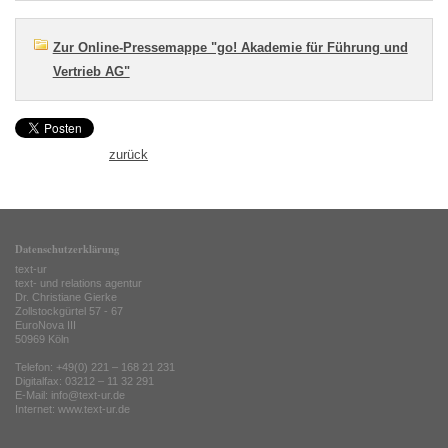
Zur Online-Pressemappe "go! Akademie für Führung und
Vertrieb AG"
zurück
Datenschutzerklärung
text-ur
text- und relations agentur
Dr. Christiane Gierke
Zollstockgürtel 57 - 67
EuroNova III
50969 Köln
Telefon: +49(0) 221 – 168 21 231
Digitalfax: 03212 – 11 32 291
E-Mail: info@text-ur.de
Internet:
www.text-ur.de