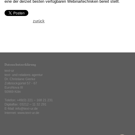
eine der derzeit besten verfügbaren Webinartechniken bereit stellt.
zurück
Datenschutzerklärung
text-ur
text- und relations agentur
Dr. Christiane Gierke
Zollstockgürtel 57 - 67
EuroNova III
50969 Köln
Telefon: +49(0) 221 – 168 21 231
Digitalfax: 03212 – 11 32 291
E-Mail: info@text-ur.de
Internet:
www.text-ur.de