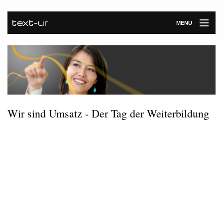
text-ur
MENU
Startseite
Leistungen
Unternehmen
Wir sind Umsatz - Der Tag der Weiterbildung
Referenzen
Kontakt
Newsroom