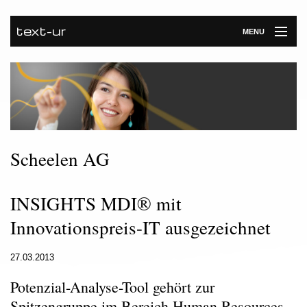
text-ur
MENU
Startseite
Leistungen
Unternehmen
Referenzen
Scheelen AG
Kontakt
INSIGHTS MDI® mit
Newsroom
Innovationspreis-IT ausgezeichnet
27.03.2013
Potenzial-Analyse-Tool gehört zur
Spitzengruppe im Bereich Human Resources