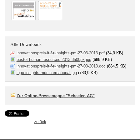
Alle Downloads
innovationspreis-it-f-r-insights-pm-27-03-2013.pdf
(34,9 KB)
bestof-human-resources-2013-3500px.jpg
(689,9 KB)
innovationspreis-it-f-r-insights-pm-27-03-2013.doc
(884,5 KB)
logo-insights-mdi-international.jpg
(783,9 KB)
Zur Online-Pressemappe "Scheelen AG"
zurück