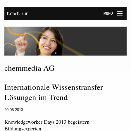
text-ur
MENU
Startseite
Leistungen
Unternehmen
Referenzen
chemmedia AG
Kontakt
Internationale Wissenstransfer-
Newsroom
Lösungen im Trend
20.06.2013
Knowledgeworker Days 2013 begeistern
Bildungsexperten