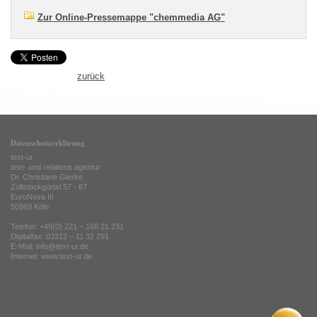
Zur Online-Pressemappe "chemmedia AG"
zurück
Datenschutzerklärung
text-ur
text- und relations agentur
Dr. Christiane Gierke
Zollstockgürtel 57 - 67
EuroNova III
50969 Köln
Telefon: +49(0) 221 – 168 21 231
Digitalfax: 03212 – 11 32 291
E-Mail: info@text-ur.de
Internet:
www.text-ur.de