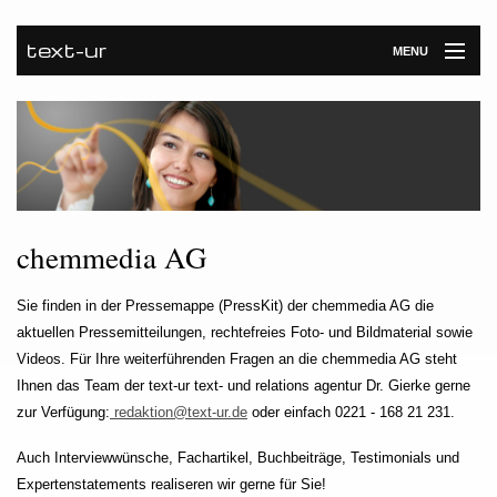
text-ur
MENU
Startseite
Leistungen
Unternehmen
Referenzen
chemmedia AG
Kontakt
Sie finden in der Pressemappe (PressKit) der chemmedia AG die
aktuellen Pressemitteilungen, rechtefreies Foto- und Bildmaterial sowie
Newsroom
Videos. Für Ihre weiterführenden Fragen an die chemmedia AG steht
Ihnen das Team der text-ur text- und relations agentur Dr. Gierke gerne
zur Verfügung:
redaktion@text-ur.de
oder einfach 0221 - 168 21 231.
Auch Interviewwünsche, Fachartikel, Buchbeiträge, Testimonials und
Expertenstatements realiseren wir gerne für Sie!