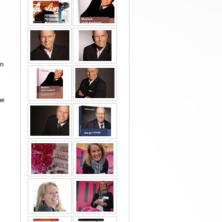
en
he