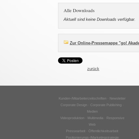
Alle Downloads
Aktuell sind keine Downloads verfügbar.
Zur Online-Pressemappe "go! Akade
zurück
Kunden-/Mitarbeiterzeitschriften · Newsletter
Corporate Design · Corporate Publishing ·
Medien
Videoproduktion · Multimedia · Responsive
Web
Pressearbeit · Öffentlichkeitsarbeit
Positionierungs-/Marketingstrategie