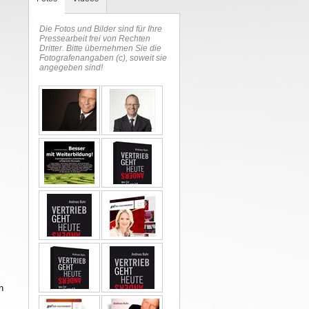
Die Fotos und Bilder sind für Ihre
Pressearbeit frei von Rechten
Dritter. Bitte übernehmen Sie die
Fotografenangaben (c), soweit sie
angegeben sind!
n