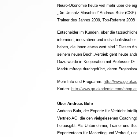
Neuro-Ökonomie heute viel mehr über die eig
„Die Umsatz-Maschine“ Andreas Buhr (CSP)
Trainer des Jahres 2009, Top-Referent 2008
Entscheider im Kunden, über die tatsächlich
informiert, innovativer und individualistisc
haben, die ihnen etwas wert sind.“ Diesen A
seinem neuen Buch „Vertrieb geht heute ande
Dazu wurde in Kooperation mit Professor Dr
Marktumfrage durchgeführt, deren Ergebniss
Mehr Info und Programm:
http://www.go-aka
Karten:
http://www.go-akademie.com/shop.
Über Andreas Buhr
Andreas Buhr, der Experte für VertriebsIntel
Vertrieb AG, die den vielgelesenen Coa
herausgibt. Als Unternehmer, Trainer und B
Expertenteam für Marketing und Verkauf, und M