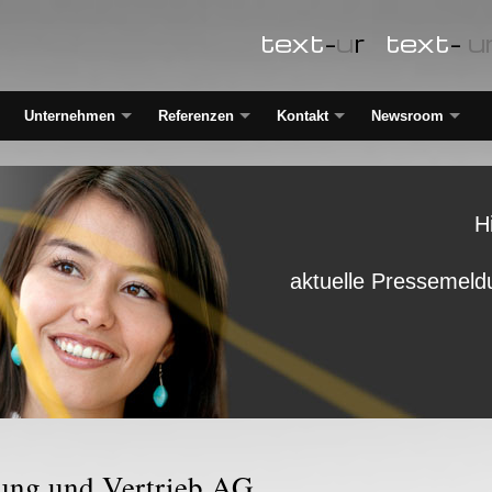
text
-
u
r
text
-
u
Unternehmen
Referenzen
Kontakt
Newsroom
H
aktuelle Pressemeld
ung und Vertrieb AG