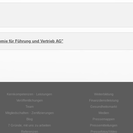
mie für Führung und Vertrieb AG"
Kernkompetenzen · Leistungen
Weiterbildung
Veröffentlichungen
Finanzdienstleistung
Team
Gesundheitsmarkt
Mitgliedschaften · Zertifizierungen
Medien
Blog
Pressemappen
7 Gründe, mit uns zu arbeiten
Pressemitteilungen
Referenzen
Pressefotos/Video