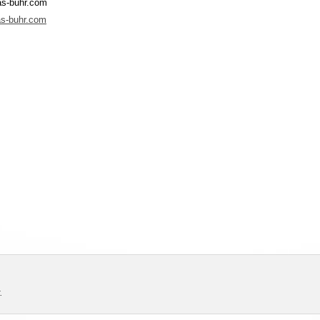
as-buhr.com
s-buhr.com
.