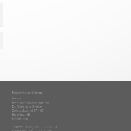
Datenschutzerklärung
text-ur
text- und relations agentur
Dr. Christiane Gierke
Zollstockgürtel 57 - 67
EuroNova III
50969 Köln
Telefon: +49(0) 221 – 168 21 231