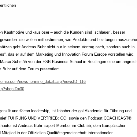
entlichen
en Kaufmotive und -auslöser – auch die Kunden sind ´schlauer´, besser
her geworden: sie wollen mitbestimmen, wie Produkte und Leistungen auszuseh
nsätzen geht Andreas Buhr nicht nur in seinem Vortrag nach, sondern auch in
rs“, das er auf dem Marketing und Innovation Forum Europe vorstellen wird.
. Marco Schmäh von der ESB Business School in Reutlingen eine umfangreic
e Buhr auf dem Forum präsentiert.
demie.com/news-termine_detail.asp?newsID=116
asp?shopID=30
ligenz® und ©lean leadership, ist Inhaber der go! Akademie für Führung und
chingbrief FÜHRUNG UND VERTRIEB: GO! sowie den Podcast COACHCAST®
uchautor ist Andreas Buhr Expert-Member im Club 55, dem Europäischen
itglied in der Offiziellen Qualitätsgemeinschaft internationaler