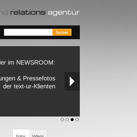
nd
relations
agentur
ier im NEWSROOM:
ungen & Pressefotos
der text-ur-Klienten
Fotos
Videos