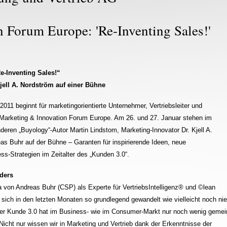
 Forum Europe: 'Re-Inventing Sales!'
e-Inventing Sales!“
jell A. Nordström auf einer Bühne
011 beginnt für marketingorientierte Unternehmer, Vertriebsleiter und
 Marketing & Innovation Forum Europe. Am 26. und 27. Januar stehen im
eren „Buyology“-Autor Martin Lindstom, Marketing-Innovator Dr. Kjell A.
s Buhr auf der Bühne – Garanten für inspirierende Ideen, neue
s-Strategien im Zeitalter des „Kunden 3.0“.
nders
a von Andreas Buhr (CSP) als Experte für VertriebsIntelligenz® und ©lean
t sich in den letzten Monaten so grundlegend gewandelt wie vielleicht noch nie
n der Kunde 3.0 hat im Business- wie im Consumer-Markt nur noch wenig gemei
 Nicht nur wissen wir in Marketing und Vertrieb dank der Erkenntnisse der