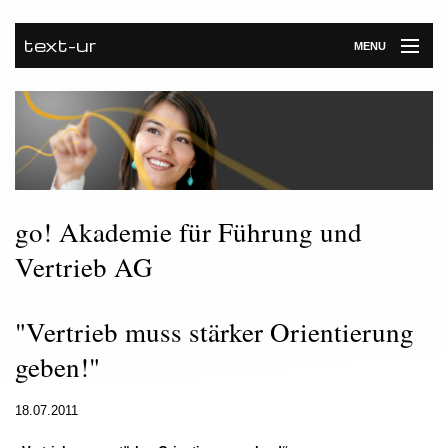
text-ur
MENU
Startseite
Leistungen
Unternehmen
Referenzen
go! Akademie für Führung und
Vertrieb AG
Kontakt
Newsroom
"Vertrieb muss stärker Orientierung
geben!"
18.07.2011