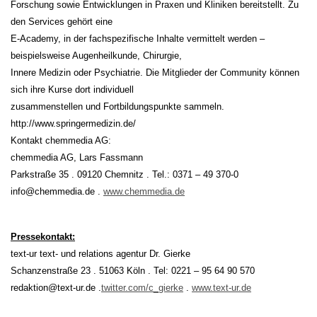
Forschung sowie Entwicklungen in Praxen und Kliniken bereitstellt. Zu
den Services gehört eine
E-Academy, in der fachspezifische Inhalte vermittelt werden –
beispielsweise Augenheilkunde, Chirurgie,
Innere Medizin oder Psychiatrie. Die Mitglieder der Community können
sich ihre Kurse dort individuell
zusammenstellen und Fortbildungspunkte sammeln.
http://www.springermedizin.de/
Kontakt chemmedia AG:
chemmedia AG, Lars Fassmann
Parkstraße 35 . 09120 Chemnitz . Tel.: 0371 – 49 370-0
info@chemmedia.de .
www.chemmedia.de
Pressekontakt:
text-ur text- und relations agentur Dr. Gierke
Schanzenstraße 23 . 51063 Köln . Tel: 0221 – 95 64 90 570
redaktion@text-ur.de .
twitter.com/c_gierke
.
www.text-ur.de