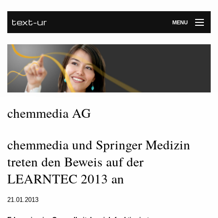
text-ur
MENU
Startseite
Leistungen
Unternehmen
Referenzen
chemmedia AG
Kontakt
chemmedia und Springer Medizin
Newsroom
treten den Beweis auf der
LEARNTEC 2013 an
21.01.2013