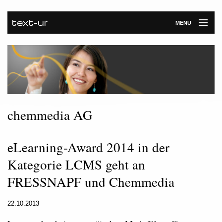
text-ur
MENU
Startseite
Leistungen
Unternehmen
Referenzen
chemmedia AG
Kontakt
eLearning-Award 2014 in der
Newsroom
Kategorie LCMS geht an
FRESSNAPF und Chemmedia
22.10.2013