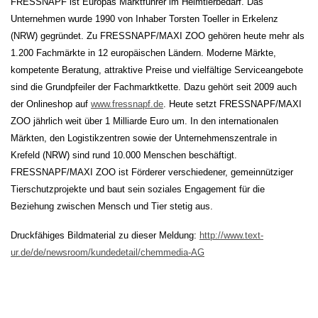
FRESSNAPF ist Europas Marktführer im Heimtierbedarf. Das
Unternehmen wurde 1990 von Inhaber Torsten Toeller in Erkelenz
(NRW) gegründet. Zu FRESSNAPF/MAXI ZOO gehören heute mehr als
1.200 Fachmärkte in 12 europäischen Ländern. Moderne Märkte,
kompetente Beratung, attraktive Preise und vielfältige Serviceangebote
sind die Grundpfeiler der Fachmarktkette. Dazu gehört seit 2009 auch
der Onlineshop auf
www.fressnapf.de
. Heute setzt FRESSNAPF/MAXI
ZOO jährlich weit über 1 Milliarde Euro um. In den internationalen
Märkten, den Logistikzentren sowie der Unternehmenszentrale in
Krefeld (NRW) sind rund 10.000 Menschen beschäftigt.
FRESSNAPF/MAXI ZOO ist Förderer verschiedener, gemeinnütziger
Tierschutzprojekte und baut sein soziales Engagement für die
Beziehung zwischen Mensch und Tier stetig aus.
Druckfähiges Bildmaterial zu dieser Meldung:
http://www.text-
ur.de/de/newsroom/kundedetail/chemmedia-AG