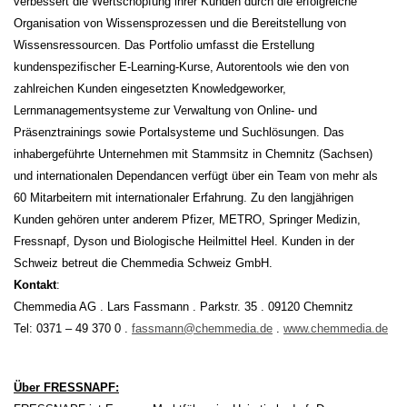
verbessert die Wertschöpfung ihrer Kunden durch die erfolgreiche
Organisation von Wissensprozessen und die Bereitstellung von
Wissensressourcen. Das Portfolio umfasst die Erstellung
kundenspezifischer E-Learning-Kurse, Autorentools wie den von
zahlreichen Kunden eingesetzten Knowledgeworker,
Lernmanagementsysteme zur Verwaltung von Online- und
Präsenztrainings sowie Portalsysteme und Suchlösungen. Das
inhabergeführte Unternehmen mit Stammsitz in Chemnitz (Sachsen)
und internationalen Dependancen verfügt über ein Team von mehr als
60 Mitarbeitern mit internationaler Erfahrung. Zu den langjährigen
Kunden gehören unter anderem Pfizer, METRO, Springer Medizin,
Fressnapf, Dyson und Biologische Heilmittel Heel. Kunden in der
Schweiz betreut die Chemmedia Schweiz GmbH.
Kontakt
:
Chemmedia AG . Lars Fassmann . Parkstr. 35 . 09120 Chemnitz
Tel: 0371 – 49 370 0 .
fassmann@chemmedia.de
.
www.chemmedia.de
Über FRESSNAPF: