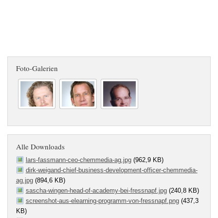
Foto-Galerien
Alle Downloads
lars-fassmann-ceo-chemmedia-ag.jpg
(962,9 KB)
dirk-weigand-chief-business-development-officer-chemmedia-
ag.jpg
(894,6 KB)
sascha-wingen-head-of-academy-bei-fressnapf.jpg
(240,8 KB)
screenshot-aus-elearning-programm-von-fressnapf.png
(437,3
KB)