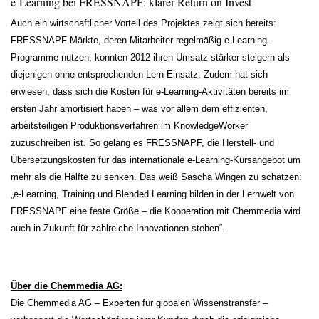
e-Learning bei FRESSNAPF: klarer Return on Invest
Auch ein wirtschaftlicher Vorteil des Projektes zeigt sich bereits:
FRESSNAPF-Märkte, deren Mitarbeiter regelmäßig e-Learning-
Programme nutzen, konnten 2012 ihren Umsatz stärker steigern als
diejenigen ohne entsprechenden Lern-Einsatz. Zudem hat sich
erwiesen, dass sich die Kosten für e-Learning-Aktivitäten bereits im
ersten Jahr amortisiert haben – was vor allem dem effizienten,
arbeitsteiligen Produktionsverfahren im KnowledgeWorker
zuzuschreiben ist. So gelang es FRESSNAPF, die Herstell- und
Übersetzungskosten für das internationale e-Learning-Kursangebot um
mehr als die Hälfte zu senken. Das weiß Sascha Wingen zu schätzen:
„e-Learning, Training und Blended Learning bilden in der Lernwelt von
FRESSNAPF eine feste Größe – die Kooperation mit Chemmedia wird
auch in Zukunft für zahlreiche Innovationen stehen“.
Über die Chemmedia AG:
Die Chemmedia AG – Experten für globalen Wissenstransfer –