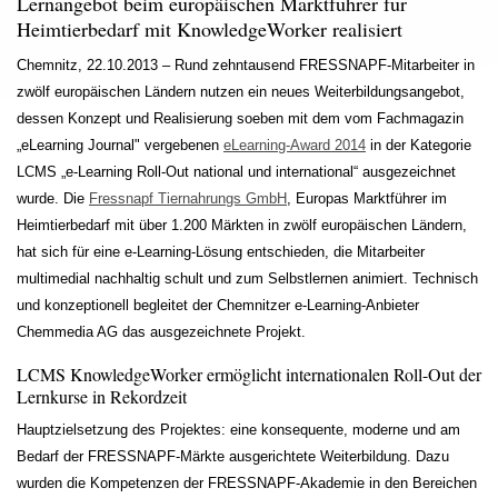
Lernangebot beim europäischen Marktführer für
Heimtierbedarf mit KnowledgeWorker realisiert
Chemnitz, 22.10.2013 – Rund zehntausend FRESSNAPF-Mitarbeiter in
zwölf europäischen Ländern nutzen ein neues Weiterbildungsangebot,
dessen Konzept und Realisierung soeben mit dem vom Fachmagazin
„eLearning Journal" vergebenen
eLearning-Award 2014
in der Kategorie
LCMS „e-Learning Roll-Out national und international“ ausgezeichnet
wurde. Die
Fressnapf Tiernahrungs GmbH
, Europas Marktführer im
Heimtierbedarf mit über 1.200 Märkten in zwölf europäischen Ländern,
hat sich für eine e-Learning-Lösung entschieden, die Mitarbeiter
multimedial nachhaltig schult und zum Selbstlernen animiert. Technisch
und konzeptionell begleitet der Chemnitzer e-Learning-Anbieter
Chemmedia AG das ausgezeichnete Projekt.
LCMS KnowledgeWorker ermöglicht internationalen Roll-Out der
Lernkurse in Rekordzeit
Hauptzielsetzung des Projektes: eine konsequente, moderne und am
Bedarf der FRESSNAPF-Märkte ausgerichtete Weiterbildung. Dazu
wurden die Kompetenzen der FRESSNAPF-Akademie in den Bereichen