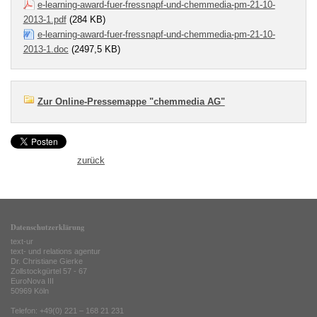
e-learning-award-fuer-fressnapf-und-chemmedia-pm-21-10-
2013-1.pdf
(284 KB)
e-learning-award-fuer-fressnapf-und-chemmedia-pm-21-10-
2013-1.doc
(2497,5 KB)
Zur Online-Pressemappe "chemmedia AG"
zurück
Datenschutzerklärung
text-ur
text- und relations agentur
Dr. Christiane Gierke
Zollstockgürtel 57 - 67
EuroNova III
50969 Köln
Telefon: +49(0) 221 – 168 21 231