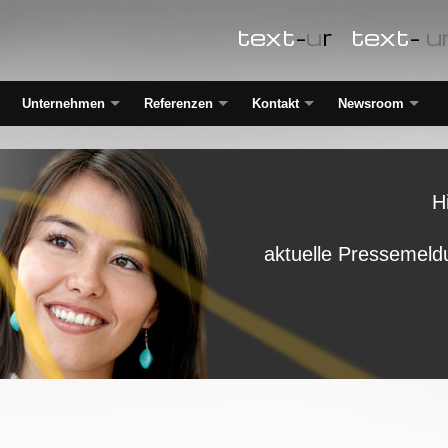
text
-
u
r
text
-
u
Unternehmen
Referenzen
Kontakt
Newsroom
H
aktuelle Pressemeld