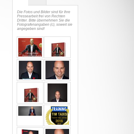
Die Fotos und Bilder sind für Ihre
Pressearbeit frei von Rechten
Dritter. Bitte übernehmen Sie die
Fotografenangaben (c), soweit sie
angegeben sind!