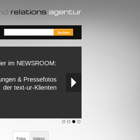
nd
relations
agentur
ier im NEWSROOM:
ungen & Pressefotos
der text-ur-Klienten
Fotos
Videos