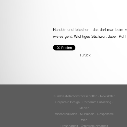
Handeln und feilschen - das darf man beim Ei
wie es geht. Wichtiges Stichwort dabei: Puh!
zurück
Kunden-/Mitarbeiterzeitschriften · Newsletter
Corporate Design · Corporate Publishing ·
Medien
Videoproduktion · Multimedia · Responsive
Web
Pressearbeit · Öffentlichkeitsarbeit