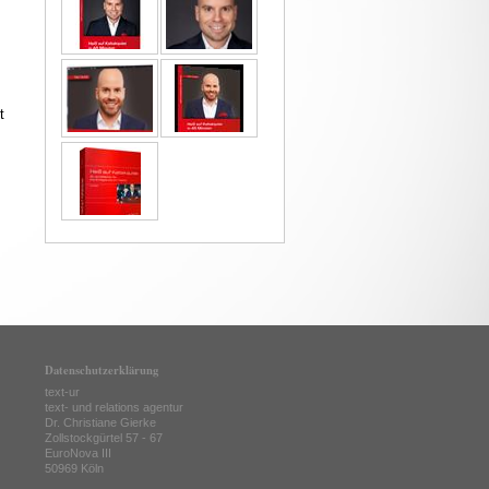
t
Datenschutzerklärung
text-ur
text- und relations agentur
Dr. Christiane Gierke
Zollstockgürtel 57 - 67
EuroNova III
50969 Köln