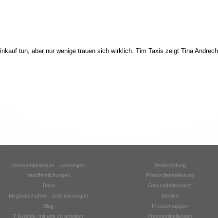
nkauf tun, aber nur wenige trauen sich wirklich. Tim Taxis zeigt Tina Andrech
Kernkompetenzen · Leistungen
Weiterbildung
Veröffentlichungen
Finanzdienstleistung
Team
Gesundheitsmarkt
Mitgliedschaften · Zertifizierungen
Medien
Blog
Pressemappen
7 Gründe, mit uns zu arbeiten
Pressemitteilungen