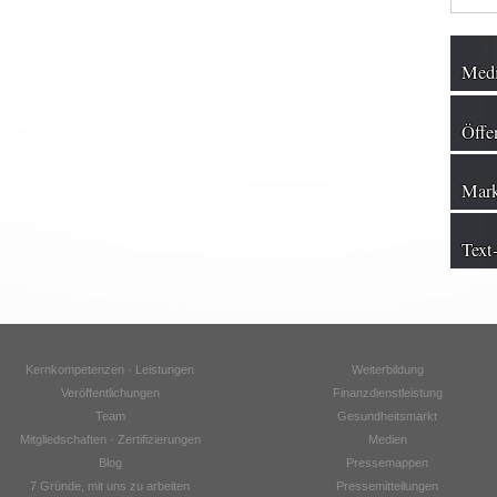
Medi
Öffen
Mark
Text
Kernkompetenzen · Leistungen
Weiterbildung
Veröffentlichungen
Finanzdienstleistung
Team
Gesundheitsmarkt
Mitgliedschaften · Zertifizierungen
Medien
Blog
Pressemappen
7 Gründe, mit uns zu arbeiten
Pressemitteilungen