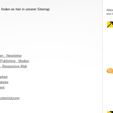
 finden es hier in unserer Sitemap.
Aktu
von 
ten · Newsletter
 Publishing · Medien
a · Responsive Web
arbeit
ategie
ent
gunterstützung