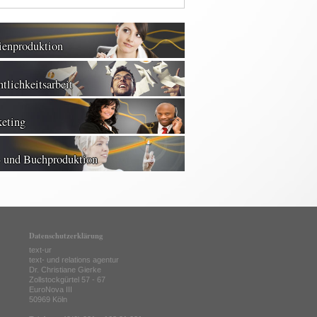
enproduktion
tlichkeitsarbeit
eting
- und Buchproduktion
Datenschutzerklärung
text-ur
text- und relations agentur
Dr. Christiane Gierke
Zollstockgürtel 57 - 67
EuroNova III
50969 Köln