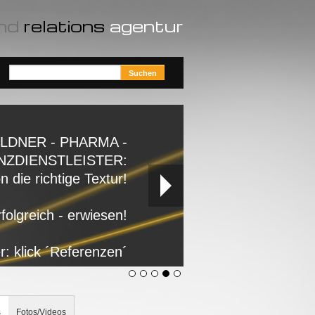
nd
relations
agentur
ILDNER - PHARMA -
NZDIENSTLEISTER:
die richtige Textur!
rfolgreich - erwiesen!
r: klick ´Referenzen´
s
Fotos/Videos