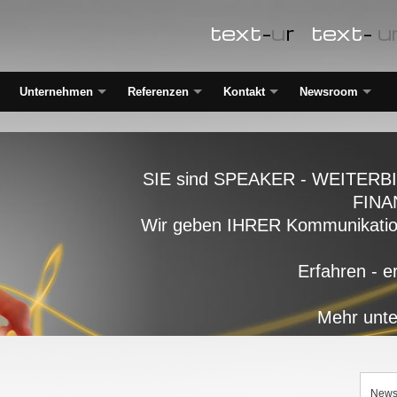
text
-
u
r
text
-
u
Unternehmen
Referenzen
Kontakt
Newsroom
SIE sind SPEAKER - WEITERB
FINA
Wir geben IHRER Kommunikation 
Erfahren - e
Mehr unte
New