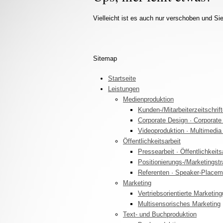
dien & Web
t & Marketing
Vielleicht ist es auch nur verschoben und Sie
chproduktion
Sitemap
Startseite
Leistungen
Medienproduktion
Kunden-/Mitarbeiterzeitschrif
Corporate Design · Corporate
Videoproduktion · Multimedi
Öffentlichkeitsarbeit
Pressearbeit · Öffentlichkeits
Positionierungs-/Marketingstr
Referenten · Speaker-Placem
Marketing
Vertriebsorientierte Marketin
Multisensorisches Marketing
Text- und Buchproduktion