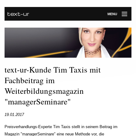
text-ur
MENU
Startseite
Leistungen
Unternehmen
text-ur-Kunde Tim Taxis mit
Referenzen
Fachbeitrag im
Kontakt
Weiterbildungsmagazin
Newsroom
"managerSeminare"
19.01.2017
Preisverhandlungs-Experte Tim Taxis stellt in seinem Beitrag im
Magazin "managerSeminare" eine neue Methode vor, die