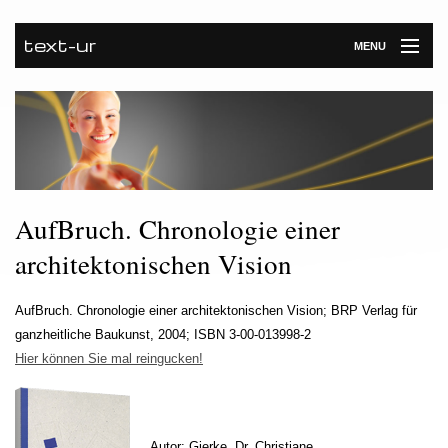
text-ur
MENU
Startseite
Leistungen
Unternehmen
AufBruch. Chronologie einer
Referenzen
architektonischen Vision
Kontakt
Newsroom
AufBruch. Chronologie einer architektonischen Vision; BRP Verlag für
ganzheitliche Baukunst, 2004; ISBN 3-00-013998-2
Hier können Sie mal reingucken!
Autor: Gierke, Dr. Christiane